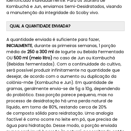
identificado individualmente. Para os
Starters
de
Kombuchá e Jun, enviamos Semi-Desidratados, visando
a manutenção da integridade do Scoby vivo.
QUAL A QUANTIDADE ENVIADA?
A quantidade enviada é suficiente para fazer,
INICIALMENTE
, durante as primeiras semanas, 1 porção
média de
250 a 300 ml
de Iogurte ou Bebida Fermentada
OU
500 ml (meio litro)
no caso de Jun ou Kombuchá
(Bebidas fermentadas). Com a continuidade do cultivo,
será possível produzir infinitamente na quantidade que
desejar, de acordo com o aumento ou duplicação da
colônia-mãe (Kombucha e Jun). Em quantidade de
gramas, geralmente envia-se de 5g a 10g, dependendo
do probiótico. Essa porção parece pequena, mas no
processo de desidratação há uma perda natural de
líquido, em torno de 80%, restando cerca de 20%
de composto sólido para reidratação. Uma analogia
factível é como ocorre no leite em pó, que precisa de
água para hidratação. Desse modo, a porção enviada