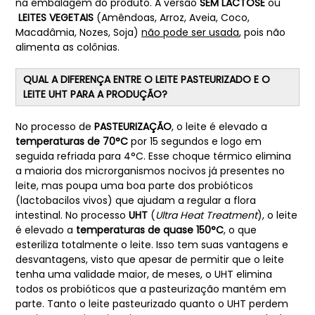
na embalagem do produto. A versão
SEM LACTOSE
ou
LEITES VEGETAIS
(Amêndoas, Arroz, Aveia, Coco,
Macadâmia, Nozes, Soja)
não pode ser usada
, pois não
alimenta as colônias.
QUAL A DIFERENÇA ENTRE O LEITE PASTEURIZADO E O
LEITE UHT PARA A PRODUÇÃO?
No processo de
PASTEURIZAÇÃO
, o leite é elevado a
temperaturas de 70°C
por 15 segundos e logo em
seguida refriada para 4°C. Esse choque térmico elimina
a maioria dos microrganismos nocivos já presentes no
leite, mas poupa uma boa parte dos probióticos
(lactobacilos vivos) que ajudam a regular a flora
intestinal. No processo
UHT
(
Ultra Heat Treatment
), o leite
é elevado a
temperaturas de quase 150°C
, o que
esteriliza totalmente o leite. Isso tem suas vantagens e
desvantagens, visto que apesar de permitir que o leite
tenha uma validade maior, de meses, o UHT elimina
todos os probióticos que a pasteurização mantém em
parte. Tanto o leite pasteurizado quanto o UHT perdem