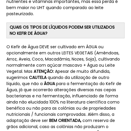
nutrientes e vitaminas importantes, mas essa perda é
bem maior no UHT quando comparado ao leite
pasteurizado.
QUAIS OS TIPOS DE LÍQUIDOS PODEM SER UTILIZADOS
NO KEFIR DE ÁGUA?
O Kefir de Água DEVE ser cultivado em ÁGUA ou
opcionalmente em outros LEITES VEGETAIS (Amêndoas,
Arroz, Aveia, Coco, Macadâmia, Nozes, Soja), cultivando
normalmente com açúcar mascavo + Água ou Leite
Vegetal. Mas
ATENÇÃO:
Apesar de muito difundida,
sugerimos
CAUTELA
quando da utilização de outro
líquido, que não a
ÁGUA
para a fermentação do Kefir de
Água, já que ocorrerão alterações diversas nas cepas
bacterianas e na fermentação, influenciado de forma
ainda não elucidada 100% na literatura científica como
benéfica ou não para as colônias ou de propriedades
nutricionais / funcionais comprovadas. Além disso, a
adaptação deve ser
BEM ORIENTADA,
com reserva de
grãos adicional, caso as colônias não produzam o