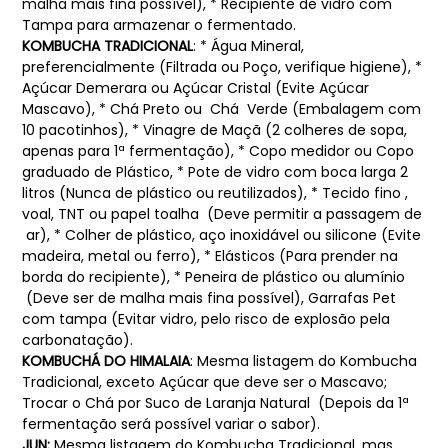
malha mais fina possível), * Recipiente de vidro com
Tampa para armazenar o fermentado.
KOMBUCHA TRADICIONAL
:
* Água Mineral,
preferencialmente (Filtrada ou Poço, verifique higiene), *
Açúcar Demerara ou Açúcar Cristal (Evite Açúcar
Mascavo), * Chá Preto ou Chá Verde (Embalagem com
10 pacotinhos), * Vinagre de Maçã (2 colheres de sopa,
apenas para 1ª fermentação), * Copo medidor ou Copo
graduado de Plástico, * Pote de vidro com boca larga 2
litros (Nunca de plástico ou reutilizados), * Tecido fino ,
voal, TNT ou papel toalha (Deve permitir a passagem de
ar), * Colher de plástico, aço inoxidável ou silicone (Evite
madeira, metal ou ferro), * Elásticos (Para prender na
borda do recipiente), * Peneira de plástico ou alumínio
(Deve ser de malha mais fina possível), Garrafas Pet
com tampa (Evitar vidro, pelo risco de explosão pela
carbonatação).
KOMBUCHÁ DO HIMALAIA
:
Mesma listagem do Kombucha
Tradicional, exceto Açúcar que deve ser o Mascavo;
Trocar o Chá por Suco de Laranja Natural (Depois da 1ª
fermentação será possível variar o sabor).
JUN:
Mesma listagem do Kombucha Tradicional, mas