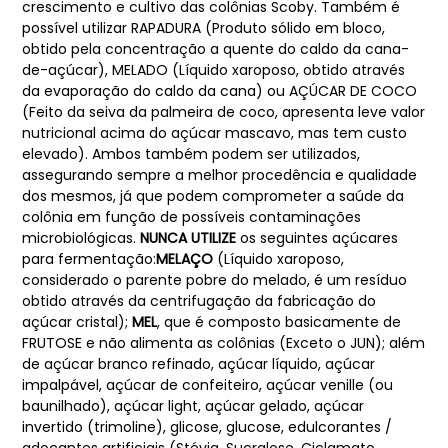
crescimento e cultivo das colônias Scoby. Também é
possível utilizar RAPADURA (Produto sólido em bloco,
obtido pela concentração a quente do caldo da cana-
de-açúcar), MELADO (Líquido xaroposo, obtido através
da evaporação do caldo da cana) ou AÇÚCAR DE COCO
(Feito da seiva da palmeira de coco, apresenta leve valor
nutricional acima do açúcar mascavo, mas tem custo
elevado). Ambos também podem ser utilizados,
assegurando sempre a melhor procedência e qualidade
dos mesmos, já que podem comprometer a saúde da
colônia em função de possíveis contaminações
microbiológicas.
NUNCA UTILIZE
os seguintes açúcares
para fermentação:
MELAÇO
(Líquido xaroposo,
considerado o parente pobre do melado, é um resíduo
obtido através da centrifugação da fabricação do
açúcar cristal);
MEL
, que é composto basicamente de
FRUTOSE e não alimenta as colônias (Exceto o JUN); além
de açúcar branco refinado, açúcar líquido, açúcar
impalpável, açúcar de confeiteiro, açúcar venille (ou
baunilhado), açúcar light, açúcar gelado, açúcar
invertido (trimoline), glicose, glucose, edulcorantes /