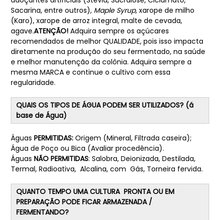
adoçantes artificiais (Stévia, Sucralose, Ciclamato,
Sacarina, entre outros),
Maple Syrup
, xarope de milho
(Karo), xarope de arroz integral, malte de cevada,
agave.
ATENÇÃO!
Adquira sempre os açúcares
recomendados de melhor QUALIDADE, pois isso impacta
diretamente na produção do seu fermentado, na saúde
e melhor manutenção da colônia. Adquira sempre a
mesma MARCA e continue o cultivo com essa
regularidade.
QUAIS OS TIPOS DE ÁGUA PODEM SER UTILIZADOS? (á
base de Água)
Águas
PERMITIDAS:
Origem (Mineral, Filtrada caseira);
Água de Poço ou Bica (Avaliar procedência).
Águas
NÃO PERMITIDAS
: Salobra, Deionizada, Destilada,
Termal, Radioativa, Alcalina, com Gás, Torneira fervida.
QUANTO TEMPO UMA CULTURA PRONTA OU EM
PREPARAÇÃO PODE FICAR ARMAZENADA /
FERMENTANDO?