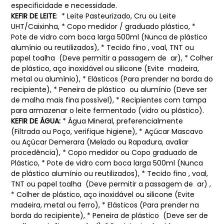
especificidade e necessidade.
KEFIR DE LEITE
:
* Leite Pasteurizado, Cru ou Leite
UHT/Caixinha, * Copo medidor / graduado plástico, *
Pote de vidro com boca larga 500ml (Nunca de plástico
alumínio ou reutilizados), * Tecido fino , voal, TNT ou
papel toalha (Deve permitir a passagem de ar), * Colher
de plástico, aço inoxidável ou silicone (Evite madeira,
metal ou alumínio), * Elásticos (Para prender na borda do
recipiente), * Peneira de plástico ou alumínio (Deve ser
de malha mais fina possível), * Recipientes com tampa
para armazenar o leite fermentado (vidro ou plástico).
KEFIR DE ÁGUA:
* Água Mineral, preferencialmente
(Filtrada ou Poço, verifique higiene), * Açúcar Mascavo
ou Açúcar Demerara (Melado ou Rapadura, avaliar
procedência), * Copo medidor ou Copo graduado de
Plástico, * Pote de vidro com boca larga 500ml (Nunca
de plástico alumínio ou reutilizados), * Tecido fino , voal,
TNT ou papel toalha (Deve permitir a passagem de ar) ,
* Colher de plástico, aço inoxidável ou silicone (Evite
madeira, metal ou ferro), * Elásticos (Para prender na
borda do recipiente), * Peneira de plástico (Deve ser de