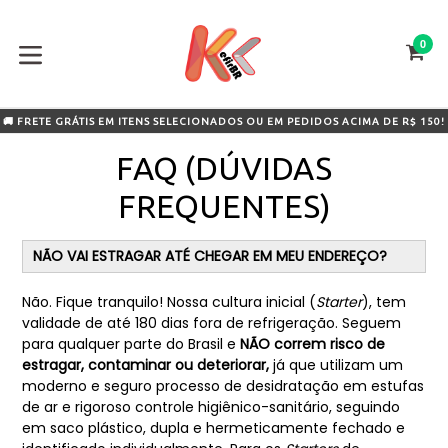
Pular
para
0
o
CA
CA
conteúdo
expandir/colapsar
🚚 FRETE GRÁTIS EM ITENS SELECIONADOS OU EM PEDIDOS ACIMA DE R$ 150!
FAQ (DÚVIDAS
FREQUENTES)
NÃO VAI ESTRAGAR ATÉ CHEGAR EM MEU ENDEREÇO?
Não. Fique tranquilo! Nossa cultura inicial (
Starter
), tem
validade de até 180 dias fora de refrigeração. Seguem
para qualquer parte do Brasil e
NÃO correm risco de
estragar, contaminar ou deteriorar,
já que utilizam um
moderno e seguro processo de desidratação em estufas
de ar e rigoroso controle higiênico-sanitário, seguindo
em saco plástico, dupla e hermeticamente fechado e