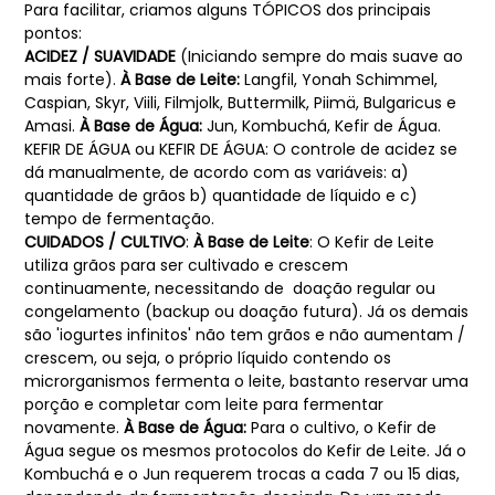
Para facilitar, criamos alguns TÓPICOS dos principais
pontos:
ACIDEZ / SUAVIDADE
(Iniciando sempre do mais suave ao
mais forte).
À Base de Leite:
Langfil, Yonah Schimmel,
Caspian, Skyr, Viili, Filmjolk, Buttermilk, Piimä, Bulgaricus e
Amasi.
À Base de Água:
Jun, Kombuchá, Kefir de Água.
KEFIR DE ÁGUA ou KEFIR DE ÁGUA: O controle de acidez se
dá manualmente, de acordo com as variáveis: a)
quantidade de grãos b) quantidade de líquido e c)
tempo de fermentação.
CUIDADOS / CULTIVO
:
À Base de Leite
: O Kefir de Leite
utiliza grãos para ser cultivado e crescem
continuamente, necessitando de doação regular ou
congelamento (backup ou doação futura). Já os demais
são 'iogurtes infinitos' não tem grãos e não aumentam /
crescem, ou seja, o próprio líquido contendo os
microrganismos fermenta o leite, bastanto reservar uma
porção e completar com leite para fermentar
novamente.
À Base de Água:
Para o cultivo, o Kefir de
Água segue os mesmos protocolos do Kefir de Leite. Já o
Kombuchá e o Jun requerem trocas a cada 7 ou 15 dias,