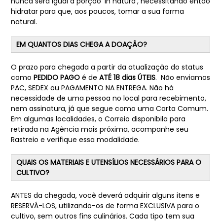
nunca será igual à porção 'in natura', necessitando então
hidratar para que, aos poucos, tomar a sua forma
natural.
EM QUANTOS DIAS CHEGA A DOAÇÂO?
O prazo para chegada a partir da atualização do status
como
PEDIDO PAGO
é de
ATÉ 18 dias ÚTEIS
. Não enviamos
PAC, SEDEX ou PAGAMENTO NA ENTREGA. Não há
necessidade de uma pessoa no local para recebimento,
nem assinatura, já que segue como uma Carta Comum.
Em algumas localidades, o Correio disponibila para
retirada na Agência mais próxima, acompanhe seu
Rastreio e verifique essa modalidade.
QUAIS OS
MATERIAIS E UTENSÍLIOS NECESSÁRIOS PARA O
CULTIVO?
ANTES da chegada, você deverá adquirir alguns itens e
RESERVÁ-LOS, utilizando-os de forma EXCLUSIVA para o
cultivo, sem outros fins culinários. Cada tipo tem sua