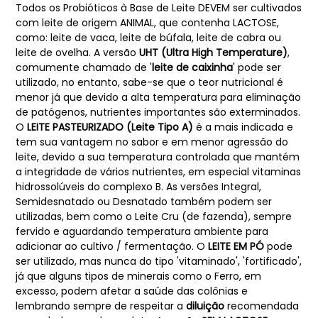
Todos os Probióticos à Base de Leite DEVEM ser cultivados
com leite de origem ANIMAL, que contenha LACTOSE,
como: leite de vaca, leite de búfala, leite de cabra ou
leite de ovelha. A versão
UHT (Ultra High Temperature)
,
comumente chamado de '
leite de caixinha
' pode ser
utilizado, no entanto, sabe-se que o teor nutricional é
menor já que devido a alta temperatura para eliminação
de patógenos, nutrientes importantes são exterminados.
O
LEITE PASTEURIZADO (Leite Tipo A)
é a mais indicada e
tem sua vantagem no sabor e em menor agressão do
leite, devido a sua temperatura controlada que mantém
a integridade de vários nutrientes, em especial vitaminas
hidrossolúveis do complexo B. As versões Integral,
Semidesnatado ou Desnatado também podem ser
utilizadas, bem como o Leite Cru (de fazenda), sempre
fervido e aguardando temperatura ambiente para
adicionar ao cultivo / fermentação. O
LEITE EM PÓ
pode
ser utilizado, mas nunca do tipo 'vitaminado', 'fortificado',
já que alguns tipos de minerais como o Ferro, em
excesso, podem afetar a saúde das colônias e
lembrando sempre de respeitar a
diluição
recomendada