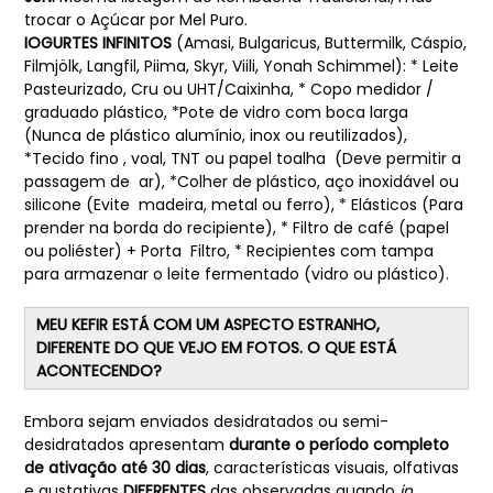
trocar o Açúcar por Mel Puro.
IOGURTES INFINITOS
(Amasi, Bulgaricus, Buttermilk, Cáspio,
Filmjölk, Langfil, Piima, Skyr, Viili, Yonah Schimmel): * Leite
Pasteurizado, Cru ou UHT/Caixinha, * Copo medidor /
graduado plástico, *Pote de vidro com boca larga
(Nunca de plástico alumínio, inox ou reutilizados),
*Tecido fino , voal, TNT ou papel toalha (Deve permitir a
passagem de ar), *Colher de plástico, aço inoxidável ou
silicone (Evite madeira, metal ou ferro), * Elásticos (Para
prender na borda do recipiente), * Filtro de café (papel
ou poliéster) + Porta Filtro, * Recipientes com tampa
para armazenar o leite fermentado (vidro ou plástico).
MEU KEFIR ESTÁ COM UM ASPECTO ESTRANHO,
DIFERENTE DO QUE VEJO EM FOTOS. O QUE ESTÁ
ACONTECENDO?
Embora sejam enviados desidratados ou semi-
desidratados apresentam
durante o período completo
de ativação até 30 dias
, características visuais, olfativas
e gustativas
DIFERENTES
das observadas quando
in